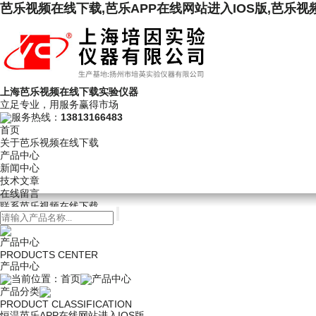
芭乐视频在线下载,芭乐APP在线网站进入IOS版,芭乐视频
上海芭乐视频在线下载实验仪器
立足专业，用服务赢得市场
服务热线：
13813166483
首页
关于芭乐视频在线下载
产品中心
新闻中心
技术文章
在线留言
联系芭乐视频在线下载
产品中心
PRODUCTS CENTER
产品中心
当前位置：
首页
产品中心
产品分类
PRODUCT CLASSIFICATION
恒温芭乐APP在线网站进入IOS版