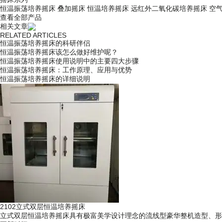
恒温振荡培养摇床
叠加摇床
恒温培养摇床
远红外二氧化碳培养摇床
空
查看全部产品
相关文章
RELATED ARTICLES
恒温振荡培养摇床的科研伴侣
恒温振荡培养摇床该怎么做好维护呢？
恒温振荡培养摇床使用说明中的主要四大步骤
恒温振荡培养摇床：工作原理、应用与优势
恒温振荡培养摇床的详细说明
2102立式双层恒温培养摇床
立式双层恒温培养摇床具有极富美学设计理念的流线型豪华整机造型、形象化