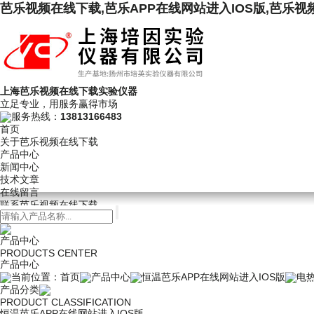
芭乐视频在线下载,芭乐APP在线网站进入IOS版,芭乐视频
上海芭乐视频在线下载实验仪器
立足专业，用服务赢得市场
服务热线：
13813166483
首页
关于芭乐视频在线下载
产品中心
新闻中心
技术文章
在线留言
联系芭乐视频在线下载
产品中心
PRODUCTS CENTER
产品中心
当前位置：
首页
产品中心
恒温芭乐APP在线网站进入IOS版
电热
产品分类
PRODUCT CLASSIFICATION
恒温芭乐APP在线网站进入IOS版