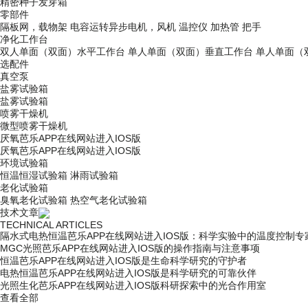
精密种子发芽箱
零部件
隔板网，载物架
电容运转异步电机，风机
温控仪
加热管
把手
净化工作台
双人单面（双面）水平工作台
单人单面（双面）垂直工作台
单人单面（
选配件
真空泵
盐雾试验箱
盐雾试验箱
喷雾干燥机
微型喷雾干燥机
厌氧芭乐APP在线网站进入IOS版
厌氧芭乐APP在线网站进入IOS版
环境试验箱
恒温恒湿试验箱
淋雨试验箱
老化试验箱
臭氧老化试验箱
热空气老化试验箱
技术文章
TECHNICAL ARTICLES
隔水式电热恒温芭乐APP在线网站进入IOS版：科学实验中的温度控制专
MGC光照芭乐APP在线网站进入IOS版的操作指南与注意事项
恒温芭乐APP在线网站进入IOS版是生命科学研究的守护者
电热恒温芭乐APP在线网站进入IOS版是科学研究的可靠伙伴
光照生化芭乐APP在线网站进入IOS版科研探索中的光合作用室
查看全部