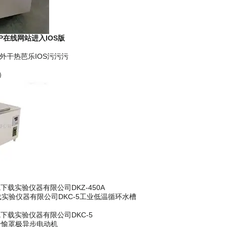
P在线网站进入IOS版
E）
线下载实验仪器有限公司DKZ-450A
线下载实验仪器有限公司DKC-5