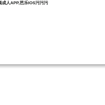
成人APP,芭乐IOS污污污