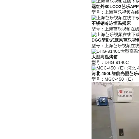
远红外80LCO2芭乐AP
型号：上海芭乐视频在
不锈钢冷冻恒温摇床
型号：上海芭乐视频在
DGG型卧式鼓风芭乐视频
型号：上海芭乐视频
大型高温烤箱
型号：DHG-9140C
河北 450L智能光照芭乐
型号：MGC-450（E）