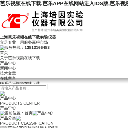
芭乐视频在线下载,芭乐APP在线网站进入IOS版,芭乐视频
上海芭乐视频在线下载实验仪器
立足专业，用服务赢得市场
服务热线：
13813166483
首页
关于芭乐视频在线下载
产品中心
新闻中心
技术文章
在线留言
联系芭乐视频在线下载
产品中心
PRODUCTS CENTER
产品中心
当前位置：
首页
产品中心
产品分类
PRODUCT CLASSIFICATION
恒温芭乐APP在线网站进入IOS版