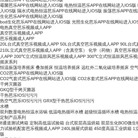
霉菌芭乐APP在线网站进入IOS版
电热恒温芭乐APP在线网站进入IOS版
入IOS版
隔水式电热恒温芭乐APP在线网站进入IOS版
振荡芭乐APP在线
生化芭乐APP在线网站进入IOS版
bod生化芭乐APP在线网站进入IOS版
光照生化芭乐APP在线网站进入IO
电热真空芭乐视频成人APP
真空芭乐视频成人APP
芭乐视频成人APP
20L台式真空芭乐视频成人APP
50L台式真空芭乐视频成人APP
90L台
210L立式真空芭乐视频成人APP（含真空泵）
化学（药物）真空芭乐视频
人APP
200℃立式恒温鼓风芭乐视频成人APP
300℃立式恒温鼓风芭乐视
摇床系列
恒温振荡培养摇床
叠加摇床
恒温培养摇床
远红外二氧化碳培养摇床
空
CO2芭乐APP在线网站进入IOS版
CO2气套式芭乐APP在线网站进入IOS版
CO2水套式芭乐APP在线网站进
干烤灭菌器
GKQ型干烤灭菌器
干热芭乐IOS污污污
热空气芭乐IOS污污污
GRX型干热芭乐IOS污污污
水槽
双列数显电热恒温水浴锅
低温电热循环水槽
超级恒温循环水槽
电热恒温
定制产品系列
8通道测试烤箱
定制高低温试验箱
台式双层高温烘箱
双层生化BOD微生
力试验机配套芭乐视频成人APP
240L抽屉式烘箱
450度高温工业烘箱
1
版