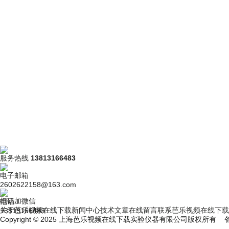
服务热线
13813166483
电子邮箱
2602622158@163.com
扫码加微信
电话
关于芭乐视频在线下载
新闻中心
技术文章
在线留言
联系芭乐视频在线下载
13813166483
Copyright © 2025 上海芭乐视频在线下载实验仪器有限公司版权所有
备