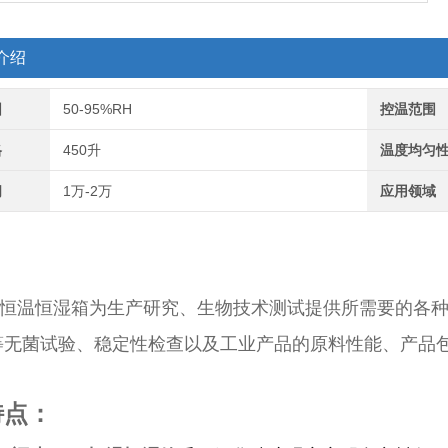
介绍
围
50-95%RH
控温范围
格
450升
温度均匀
间
1万-2万
应用领域
：
S恒温恒湿箱为生产研究、生物技术测试提供所需要的各种模拟环境
菌试验、稳定性检查以及工业产品的原料性能、产品包装
：