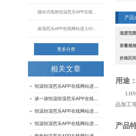
隔水式电热恒温芭乐APP在线网站进入IOS版
产品
振荡芭乐APP在线网站进入IOS版
湿度范
容量规
更多分类
价格区
相关文章
用途
恒温恒湿芭乐APP在线网站进入IOS版的清洗技巧
LH
谈一谈恒温恒湿芭乐APP在线网站进入IOS版操作注意事项
品加工等无
恒温恒湿芭乐APP在线网站进入IOS版使用中常见问题及解决办法
恒温恒湿芭乐APP在线网站进入IOS版清洗小窍门
产品特点
电热恒温芭乐APP在线网站进入IOS版是判断产品性能的一类仪器