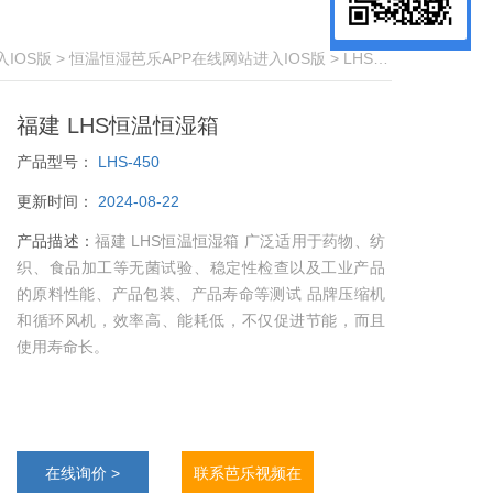
IOS版
>
恒温恒湿芭乐APP在线网站进入IOS版
> LHS-450福建 LHS恒温恒湿箱
福建 LHS恒温恒湿箱
产品型号：
LHS-450
更新时间：
2024-08-22
产品描述：
福建 LHS恒温恒湿箱 广泛适用于药物、纺
织、食品加工等无菌试验、稳定性检查以及工业产品
的原料性能、产品包装、产品寿命等测试 品牌压缩机
和循环风机，效率高、能耗低，不仅促进节能，而且
使用寿命长。
在线询价 >
联系芭乐视频在