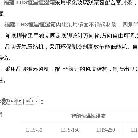
.
福建 LHS恒温恒湿箱
采用钢化玻璃观察窗配合密封条
。
.
福建 LHS恒温恒湿箱
内胆采用镜面不锈钢材质，四角半圆弧设计
.
箱底脚轮采用独立固定底脚设计万向轮,方向自由可调,并可锁定
4. 品牌无氟压缩机，采用环保制冷剂高效节能低能耗
寿命。
5. 采用品牌循环风机，配上*设计的风道结构，制造
。
参数
：
号
智能恒温恒湿箱
LHS-80
LHS-150
LHS-250
LH