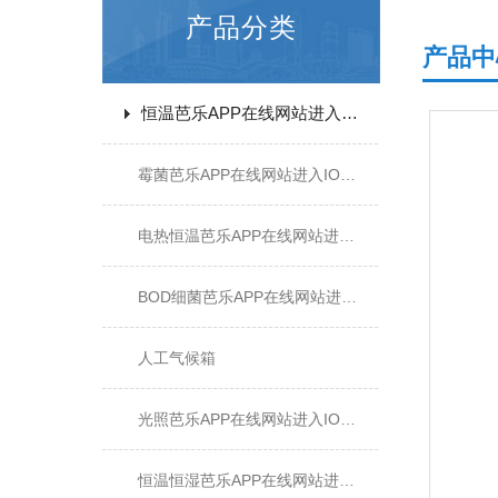
产品分类
产品中
恒温芭乐APP在线网站进入IOS版
霉菌芭乐APP在线网站进入IOS版
电热恒温芭乐APP在线网站进入IOS版
BOD细菌芭乐APP在线网站进入IOS版
人工气候箱
光照芭乐APP在线网站进入IOS版
恒温恒湿芭乐APP在线网站进入IOS版