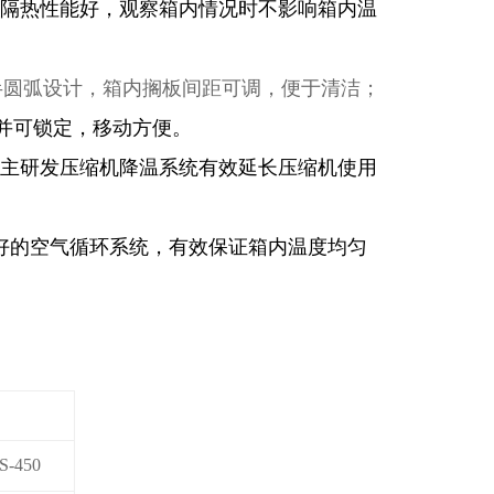
，隔热性能好，观察箱内情况时不影响箱内温
，箱内搁板间距可调，便于清洁；
，移动方便。
。自主研发压缩机降温系统有效延长压缩机使用
出良好的空气循环系统，有效保证箱内温度均匀
S-450