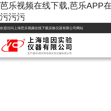
芭乐视频在线下载,芭乐APP在
污污污
欢迎访问上海芭乐视频在线下载实验仪器有限公司网站
首页
公司简