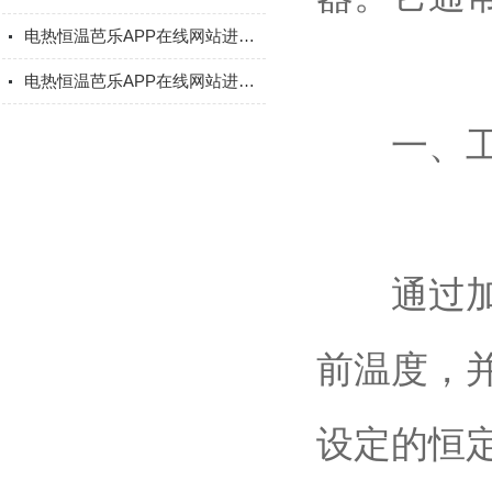
电热恒温芭乐APP在线网站进入IOS版的五个常见故障及处理
电热恒温芭乐APP在线网站进入IOS版使用时需注意哪些
一
通过加热
前温度
设定的恒定温度