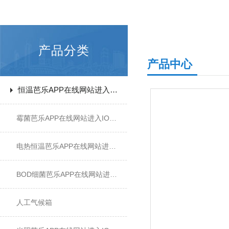
产品分类
产品中心
恒温芭乐APP在线网站进入IOS版
霉菌芭乐APP在线网站进入IOS版
电热恒温芭乐APP在线网站进入IOS版
BOD细菌芭乐APP在线网站进入IOS版
人工气候箱