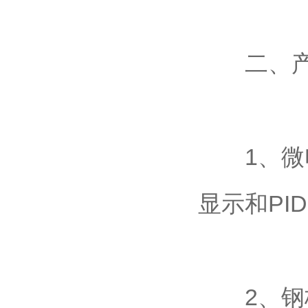
二、
1、微
显示和PID
2、