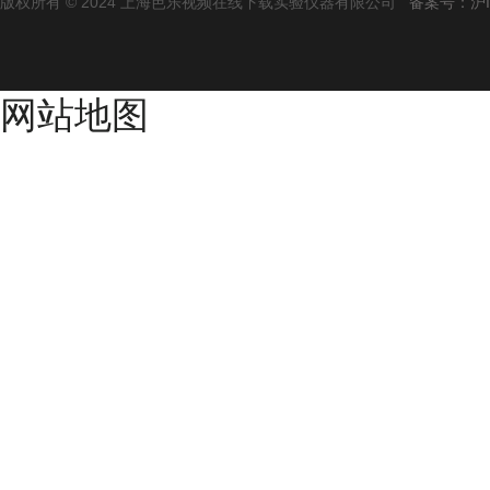
版权所有 © 2024 上海芭乐视频在线下载实验仪器有限公司
备案号：沪I
网站地图