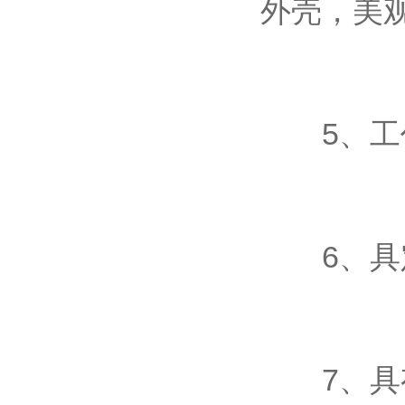
外壳，美观
5、
6、具
7、