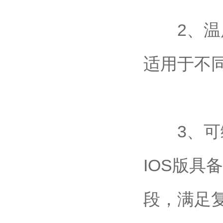
2、温
适用于不同类
3
IOS版具
段，满足复