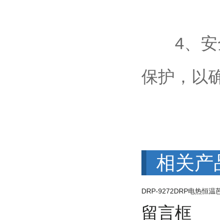
4、安
保护，以
相关产
留言框