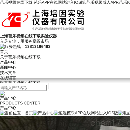
芭乐视频在线下载,芭乐APP在线网站进入IOS版,芭乐视频成人APP,芭乐I
上海芭乐视频在线下载实验仪器
立足专业，用服务赢得市场
服务热线：
13813166483
首页
关于芭乐视频在线下载
产品中心
新闻中心
技术文章
在线留言
联系芭乐视频在线下载
产品中心
PRODUCTS CENTER
产品中心
当前位置：
首页
产品中心
恒温芭乐APP在线网站进入IOS版
电热