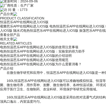
更新时间：
2024-09-06
厂商性质：
生产厂家
访 问 量 ：
1773
产品分类
PRODUCT CLASSIFICATION
恒温芭乐APP在线网站进入IOS版
霉菌芭乐APP在线网站进入IOS版
电热恒温芭乐APP在线网站进入IOS版
入IOS版
隔水式电热恒温芭乐APP在线网站进入IOS版
振荡芭乐APP在线
查看全部产品
相关文章
RELATED ARTICLES
电热恒温芭乐APP在线网站进入IOS版的使用注意事项
电热恒温芭乐APP在线网站进入IOS版：实验室的得力助手
电热恒温芭乐APP在线网站进入IOS版的介绍说明
电热恒温芭乐APP在线网站进入IOS版使用规范
电热恒温芭乐APP在线网站进入IOS版为什么需要消毒？
产品介绍
在微生物学研究和应用中，恒温芭乐APP在线网站进入IOS版是一种重要
160L恒温芭乐APP在线网站进入IOS版可以准确地模拟恒温、恒湿等复杂
菌、微生物培养，用作育种、发酵、微生物培养、各种恒温试验
应用于医疗卫生、生物制药、农业科研、环境保护等研究应用领域。
160L恒温芭乐APP在线网站进入IOS版是采用自然对流通气式的结构
顶风口逸出，内室温度均匀。