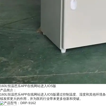
160L恒温芭乐APP在线网站进入IOS版
产品简介：
160L恒温芭乐APP在线网站进入IOS版通过控制温度、湿度和其他环境条件
续发挥更大的作用，并为医药行业带来更多创新和突破。
产品型号：
DRP-9162