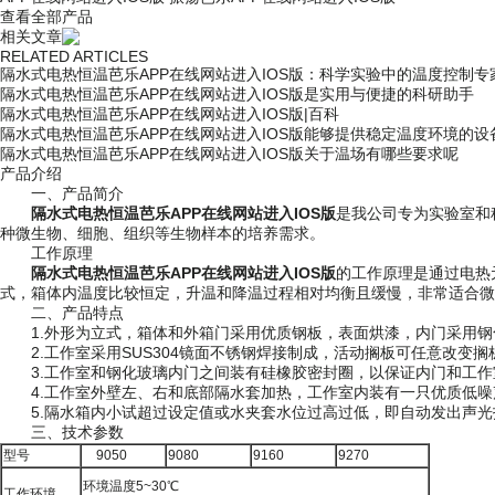
查看全部产品
相关文章
RELATED ARTICLES
隔水式电热恒温芭乐APP在线网站进入IOS版：科学实验中的温度控制专
隔水式电热恒温芭乐APP在线网站进入IOS版是实用与便捷的科研助手
隔水式电热恒温芭乐APP在线网站进入IOS版|百科
隔水式电热恒温芭乐APP在线网站进入IOS版能够提供稳定温度环境的设
隔水式电热恒温芭乐APP在线网站进入IOS版关于温场有哪些要求呢
产品介绍
一、产品简介
隔水式电热恒温芭乐APP在线网站进入IOS版
是我公司专为实验室和科研
种微生物、细胞、组织等生物样本的培养需求。
工作原理
隔水式电热恒温芭乐APP在线网站进入IOS版
的工作原理是通过电热元件
式，箱体内温度比较恒定，升温和降温过程相对均衡且缓慢，非常适合微生
二、产品特点
1.外形为立式，箱体和外箱门采用优质钢板，表面烘漆，内门采用
2.工作室采用SUS304镜面不锈钢焊接制成，活动搁板可任意改变搁板
3.工作室和钢化玻璃内门之间装有硅橡胶密封圈，以保证内门和工作室密
4.工作室外壁左、右和底部隔水套加热，工作室内装有一只优质低噪声
5.隔水箱内小试超过设定值或水夹套水位过高过低，即自动发出声光报警
三、技术参数
型号
9050
9080
9160
9270
环境温度5~30℃
工作环境