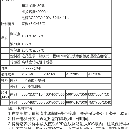
相对湿度≤80%
海拔高度≤2000m
电源AC220V±10% 50Hz±1Hz
控制范围
室温+5℃~65℃
测试点
±0.1℃ at 37℃
温度
波动度
±0.2℃
均匀度
±0.3℃ at 37℃
控制器
液晶显示，触摸式，模糊PID控制技术的微处理器温度控制
传感器
高精度铂电阻传感器
时间
0~9999分钟
消耗功率
≤520W
≤820W
≤1220W
≤1720W
材料
内部
304镜面不锈钢
外部
08F冷轧钢板
尺寸
内部
350*350*410
400*400*500
500*500*650
600*600*750
(MM)
外部
500*460*690
550*500*790
660*610*930
750*700*1040
四、使用方法
1.在使用前，请检查电源插座是否接地，并确保设备处于水平、稳定的
2.打开电源开关，设定所需的温度和工作时间。
3.将待培养的样本放入芭乐APP在线网站进入IOS版内，注意保持样本间的间