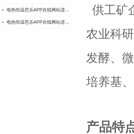
供工矿企业
电热恒温芭乐APP在线网站进入IOS版的五个常见故障及处理
电热恒温芭乐APP在线网站进入IOS版使用时需注意哪些
农业科研
发酵、
培养基
产品特点