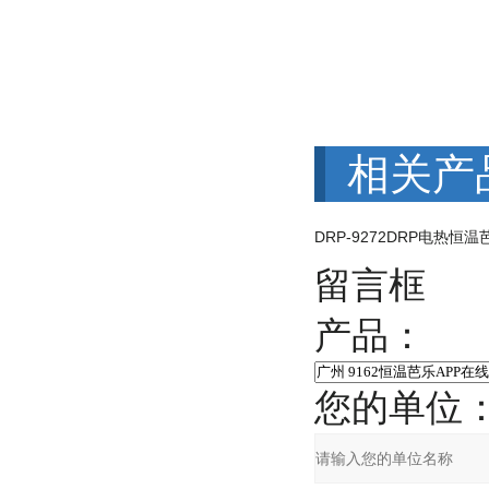
相关产
留言框
产品：
您的单位