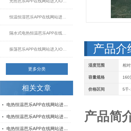
光照芭乐APP在线网站进入IOS版
恒温恒湿芭乐APP在线网站进入IOS版
隔水式电热恒温芭乐APP在线网站进入IOS版
产品介
振荡芭乐APP在线网站进入IOS版
湿度范围
相对
更多分类
容量规格
160
相关文章
价格区间
5千
电热恒温芭乐APP在线网站进入IOS版：实验室的得力助手
产品简介
电热恒温芭乐APP在线网站进入IOS版的介绍说明
电热恒温芭乐APP在线网站进入IOS版为什么需要消毒？