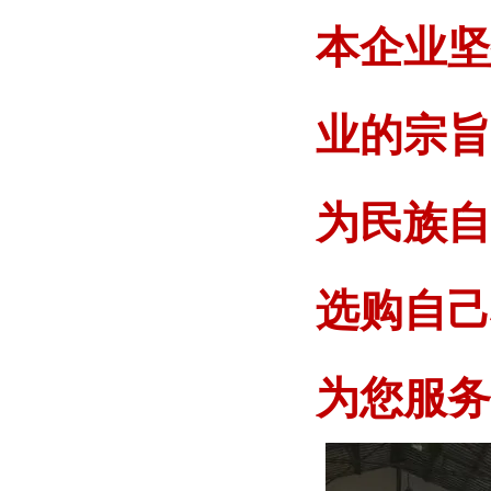
本企业坚
业的宗旨
为民族自
选购自己
为您服务