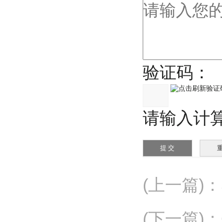
验证码：
请输入计算结
(上一篇)
：
(下一篇)
：